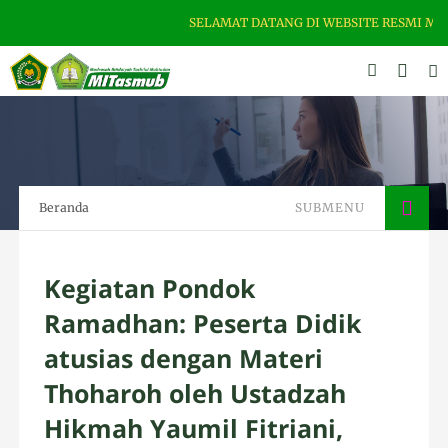
SELAMAT DATANG DI WEBSITE RESMI MI TA
Beranda
SUBMENU
Kegiatan Pondok
Ramadhan: Peserta Didik
atusias dengan Materi
Thoharoh oleh Ustadzah
Hikmah Yaumil Fitriani,