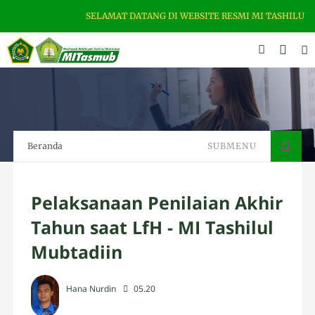
SELAMAT DATANG DI WEBSITE RESMI MI TASHILUL MUBTADIIN
Beranda
SUBMENU
Pelaksanaan Penilaian Akhir
Tahun saat LfH - MI Tashilul
Mubtadiin
Hana Nurdin
05.20