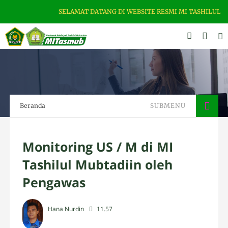
SELAMAT DATANG DI WEBSITE RESMI MI TASHILUL MU
Beranda
SUBMENU
Monitoring US / M di MI
Tashilul Mubtadiin oleh
Pengawas
Hana Nurdin
11.57